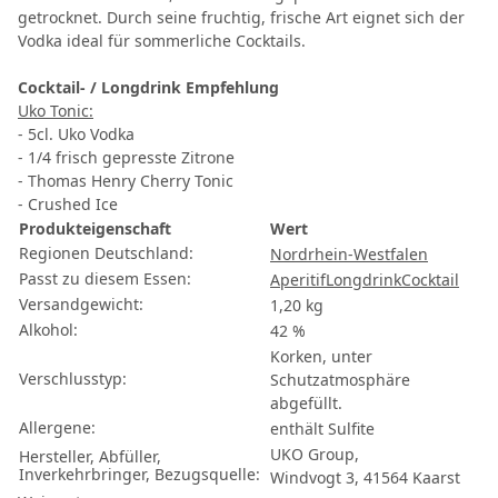
getrocknet. Durch seine fruchtig, frische Art eignet sich der
Vodka ideal für sommerliche Cocktails.
Cocktail- / Longdrink Empfehlung
Uko Tonic:
- 5cl. Uko Vodka
- 1/4 frisch gepresste Zitrone
- Thomas Henry Cherry Tonic
- Crushed Ice
Produkteigenschaft
Wert
Regionen Deutschland:
Nordrhein-Westfalen
Passt zu diesem Essen:
Aperitif
Longdrink
Cocktail
Versandgewicht:
1,20 kg
Alkohol:
42 %
Korken, unter
Verschlusstyp:
Schutzatmosphäre
abgefüllt.
Allergene:
enthält Sulfite
UKO Group,
Hersteller, Abfüller,
Inverkehrbringer, Bezugsquelle:
Windvogt 3, 41564 Kaarst