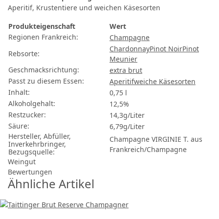
Aperitif, Krustentiere und weichen Käsesorten
Produkteigenschaft
Wert
Regionen Frankreich:
Champagne
Chardonnay
Pinot Noir
Pinot
Rebsorte:
Meunier
Geschmacksrichtung:
extra brut
Passt zu diesem Essen:
Aperitif
weiche Käsesorten
Inhalt:
0,75 l
Alkoholgehalt:
12,5%
Restzucker:
14,3g/Liter
Säure:
6,79g/Liter
Hersteller, Abfüller,
Champagne VIRGINIE T. aus
Inverkehrbringer,
Frankreich/Champagne
Bezugsquelle:
Weingut
Bewertungen
Ähnliche Artikel