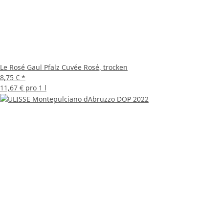
Le Rosé Gaul Pfalz Cuvée Rosé, trocken
8,75 €
*
11,67 € pro 1 l