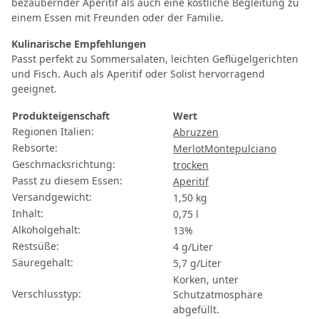
bezaubernder Aperitif als auch eine köstliche Begleitung zu
einem Essen mit Freunden oder der Familie.
Kulinarische Empfehlungen
Passt perfekt zu Sommersalaten, leichten Geflügelgerichten
und Fisch. Auch als Aperitif oder Solist hervorragend
geeignet.
Produkteigenschaft
Wert
Regionen Italien:
Abruzzen
Rebsorte:
Merlot
Montepulciano
Geschmacksrichtung:
trocken
Passt zu diesem Essen:
Aperitif
Versandgewicht:
1,50 kg
Inhalt:
0,75 l
Alkoholgehalt:
13%
Restsüße:
4 g/Liter
Säuregehalt:
5,7 g/Liter
Korken, unter
Verschlusstyp:
Schutzatmosphäre
abgefüllt.