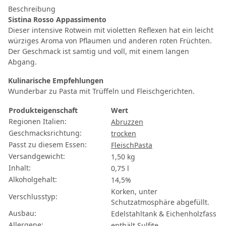
Beschreibung
Sistina Rosso Appassimento
Dieser intensive Rotwein mit violetten Reflexen hat ein leicht
würziges Aroma von Pflaumen und anderen roten Früchten.
Der Geschmack ist samtig und voll, mit einem langen
Abgang.
Kulinarische Empfehlungen
Wunderbar zu Pasta mit Trüffeln und Fleischgerichten.
Produkteigenschaft
Wert
Regionen Italien:
Abruzzen
Geschmacksrichtung:
trocken
Passt zu diesem Essen:
Fleisch
Pasta
Versandgewicht:
1,50 kg
Inhalt:
0,75 l
Alkoholgehalt:
14,5%
Korken, unter
Verschlusstyp:
Schutzatmosphäre abgefüllt.
Ausbau:
Edelstahltank & Eichenholzfass
Allergene:
enthält Sulfite