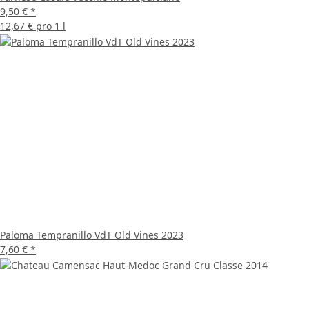
9,50 €
*
12,67 € pro 1 l
Paloma Tempranillo VdT Old Vines 2023
7,60 €
*