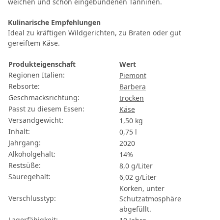
weichen und schön eingebundenen Tanninen.
Kulinarische Empfehlungen
Ideal zu kräftigen Wildgerichten, zu Braten oder gut
gereiftem Käse.
Produkteigenschaft
Wert
Regionen Italien:
Piemont
Rebsorte:
Barbera
Geschmacksrichtung:
trocken
Passt zu diesem Essen:
Käse
Versandgewicht:
1,50 kg
Inhalt:
0,75 l
Jahrgang:
2020
Alkoholgehalt:
14%
Restsüße:
8,0 g/Liter
Säuregehalt:
6,02 g/Liter
Korken, unter
Verschlusstyp:
Schutzatmosphäre
abgefüllt.
Lagerfähigkeit: