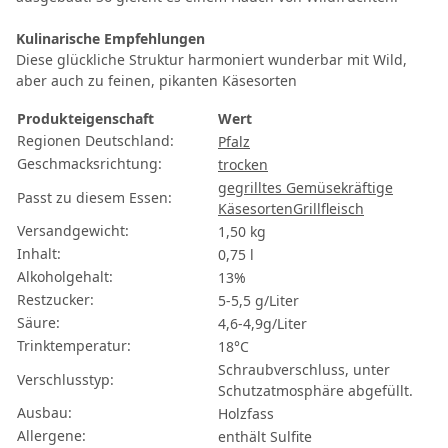
Kulinarische Empfehlungen
Diese glückliche Struktur harmoniert wunderbar mit Wild,
aber auch zu feinen, pikanten Käsesorten
Produkteigenschaft
Wert
Regionen Deutschland:
Pfalz
Geschmacksrichtung:
trocken
gegrilltes Gemüse
kräftige
Passt zu diesem Essen:
Käsesorten
Grillfleisch
Versandgewicht:
1,50 kg
Inhalt:
0,75 l
Alkoholgehalt:
13%
Restzucker:
5-5,5 g/Liter
Säure:
4,6-4,9g/Liter
Trinktemperatur:
18°C
Schraubverschluss, unter
Verschlusstyp:
Schutzatmosphäre abgefüllt.
Ausbau:
Holzfass
Allergene:
enthält Sulfite