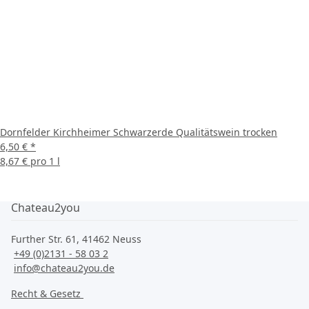
Dornfelder Kirchheimer Schwarzerde Qualitätswein trocken
6,50 €
*
8,67 € pro 1 l
Chateau2you
Further Str. 61, 41462 Neuss
+49 (0)2131 - 58 03 2
info@chateau2you.de
Recht & Gesetz