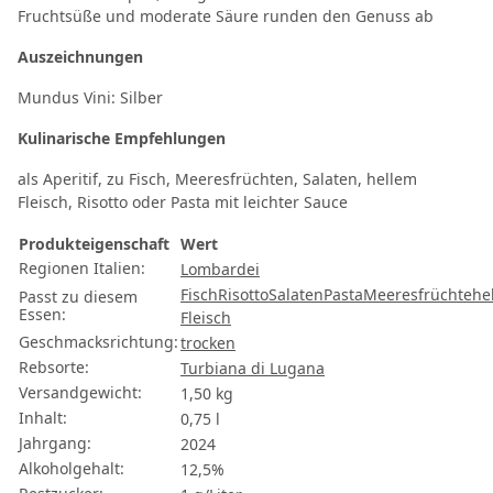
Fruchtsüße und moderate Säure runden den Genuss ab
Auszeichnungen
Mundus Vini: Silber
Kulinarische Empfehlungen
als Aperitif, zu Fisch, Meeresfrüchten, Salaten, hellem
Fleisch, Risotto oder Pasta mit leichter Sauce
Produkteigenschaft
Wert
Regionen Italien:
Lombardei
Fisch
Risotto
Salaten
Pasta
Meeresfrüchte
he
Passt zu diesem
Essen:
Fleisch
Geschmacksrichtung:
trocken
Rebsorte:
Turbiana di Lugana
Versandgewicht:
1,50 kg
Inhalt:
0,75 l
Jahrgang:
2024
Alkoholgehalt:
12,5%