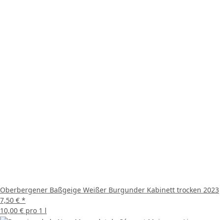
Oberbergener Baßgeige Weißer Burgunder Kabinett trocken 2023
7,50 €
*
10,00 € pro 1 l