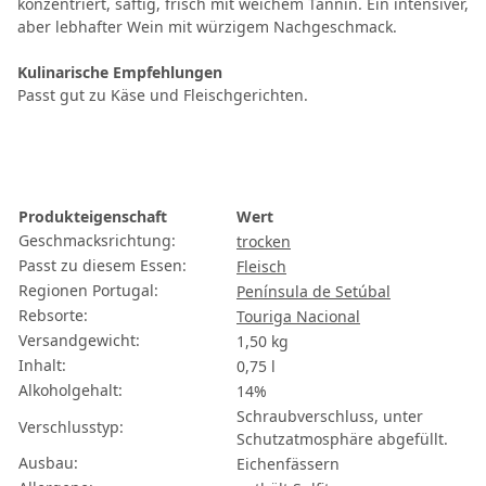
konzentriert, saftig, frisch mit weichem Tannin. Ein intensiver,
aber lebhafter Wein mit würzigem Nachgeschmack.
Kulinarische Empfehlungen
Passt gut zu Käse und Fleischgerichten.
Produkteigenschaft
Wert
Geschmacksrichtung:
trocken
Passt zu diesem Essen:
Fleisch
Regionen Portugal:
Península de Setúbal
Rebsorte:
Touriga Nacional
Versandgewicht:
1,50 kg
Inhalt:
0,75 l
Alkoholgehalt:
14%
Schraubverschluss, unter
Verschlusstyp:
Schutzatmosphäre abgefüllt.
Ausbau:
Eichenfässern