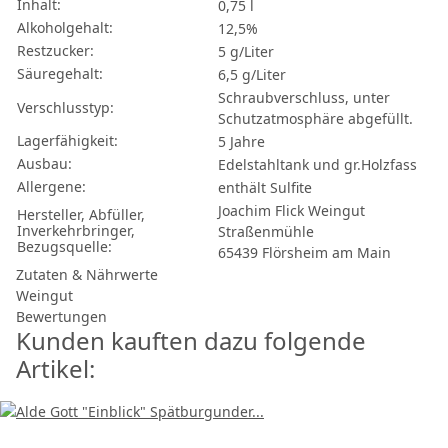
Inhalt:
0,75 l
Alkoholgehalt:
12,5%
Restzucker:
5 g/Liter
Säuregehalt:
6,5 g/Liter
Schraubverschluss, unter
Verschlusstyp:
Schutzatmosphäre abgefüllt.
Lagerfähigkeit:
5 Jahre
Ausbau:
Edelstahltank und gr.Holzfass
Allergene:
enthält Sulfite
Joachim Flick Weingut
Hersteller, Abfüller,
Inverkehrbringer,
Straßenmühle
Bezugsquelle:
65439 Flörsheim am Main
Zutaten & Nährwerte
Weingut
Bewertungen
Kunden kauften dazu folgende
Artikel: